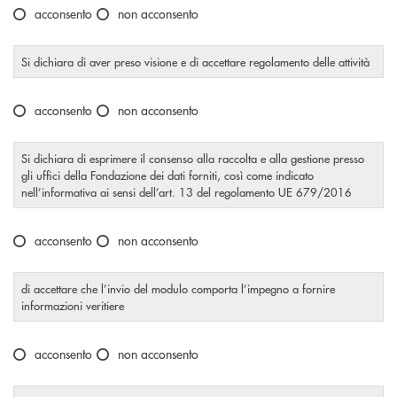
Scegliere un'opzione
acconsento
non acconsento
Si dichiara di aver preso visione e di accettare regolamento delle attività
Scegliere un'opzione
acconsento
non acconsento
Si dichiara di esprimere il consenso alla raccolta e alla gestione presso
gli uffici della Fondazione dei dati forniti, così come indicato
nell’informativa ai sensi dell’art. 13 del regolamento UE 679/2016
Scegliere un'opzione
acconsento
non acconsento
di accettare che l’invio del modulo comporta l’impegno a fornire
informazioni veritiere
Scegliere un'opzione
acconsento
non acconsento