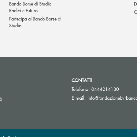
Bando Borse di Studio
D
Radici e Futuro
O
Partecipa al Bando Borse di
Studio
CONTATTI
Telefono:
0444214130
E-mail:
info@fondazionebvrbancav
tà