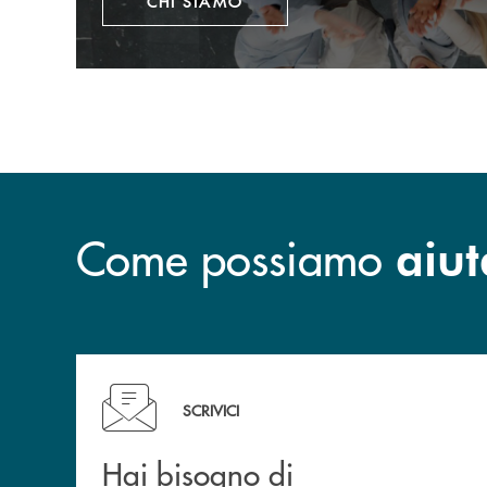
CHI SIAMO
Come possiamo
aiut
Hai bisogno di informazioni? Compila il form!
SCRIVICI
Hai bisogno di