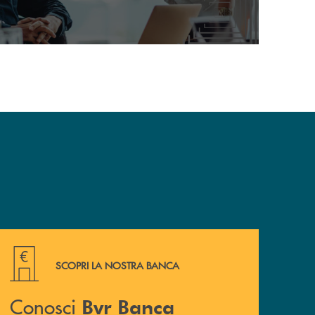
Conosci Bvr Banca Veneto Centrale ? Presentiamoci.
SCOPRI LA NOSTRA BANCA
Conosci
Bvr Banca