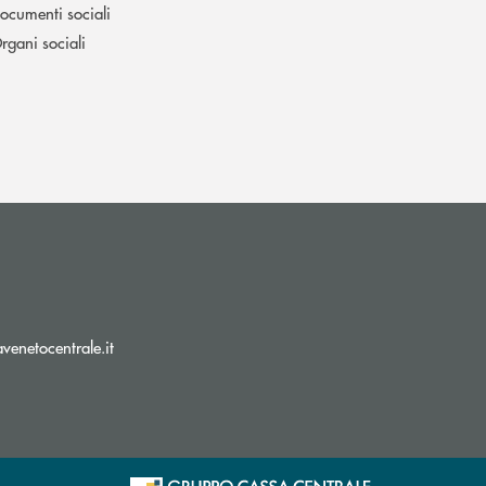
ocumenti sociali
rgani sociali
(si apre l’app di posta elettronica)
enetocentrale.it