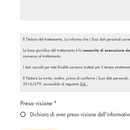
Il Titolare del trattamento, La informa che i Suoi dati personali saran
La base giuridica del trattamento è la
necessità di esecuzione de
consenso al trattamento.
I dati raccolti per tale finalità saranno trattati per il tempo stretta
Il Titolare La invita, inoltre, prima di conferire i Suoi dati personali,
2016/679, accessibile al seguente
link
.
Scegliere un'opzione
Presa visione *
Dichiaro di aver preso visione dell'informativ