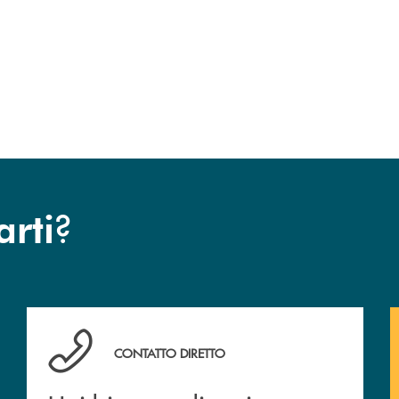
?
arti
Hai bisogno di assistenza immediata? Contattaci!
CONTATTO DIRETTO