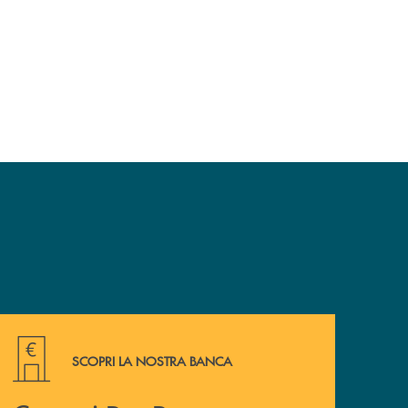
Conosci Bvr Banca Veneto Centrale ? Presentiamoci.
SCOPRI LA NOSTRA BANCA