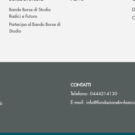
Bando Borse di Studio
D
Radici e Futuro
O
Partecipa al Bando Borse di
Studio
CONTATTI
Telefono:
0444214130
E-mail:
info@fondazionebvrbancav
tà