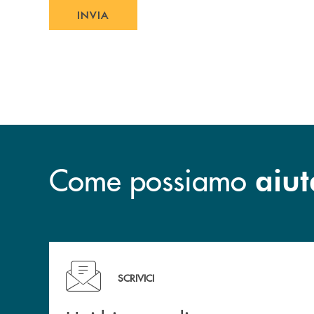
INVIA
INVIA FORM
Come possiamo
aiut
Hai bisogno di informazioni? Compila il form!
SCRIVICI