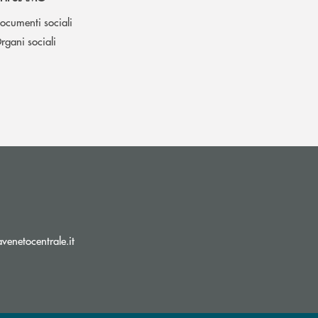
ocumenti sociali
rgani sociali
(si apre l’app di posta elettronica)
enetocentrale.it